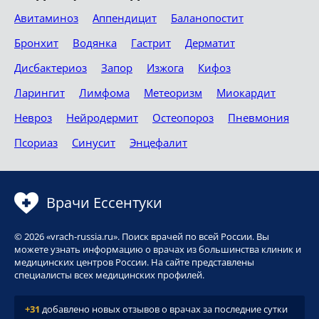
Авитаминоз
Аппендицит
Баланопостит
Бронхит
Водянка
Гастрит
Дерматит
Дисбактериоз
Запор
Изжога
Кифоз
Ларингит
Лимфома
Метеоризм
Миокардит
Невроз
Нейродермит
Остеопороз
Пневмония
Псориаз
Синусит
Энцефалит
Врачи Ессентуки
© 2026 «vrach-russia.ru». Поиск врачей по всей России. Вы
можете узнать информацию о врачах из большинства клиник и
медицинских центров России. На сайте представлены
специалисты всех медицинских профилей.
+31
добавлено новых отзывов о врачах за последние сутки