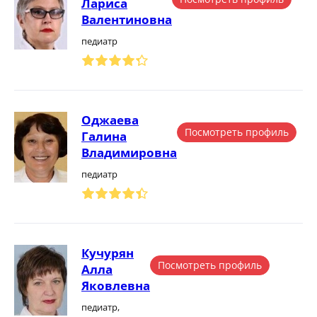
Лариса
Валентиновна
педиатр
Оджаева
Посмотреть профиль
Галина
Владимировна
педиатр
Кучурян
Посмотреть профиль
Алла
Яковлевна
педиатр,