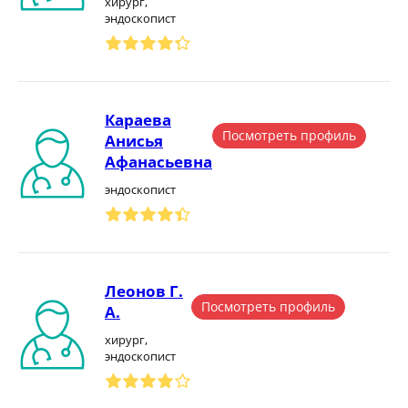
хирург,
эндоскопист
Караева
Посмотреть профиль
Анисья
Афанасьевна
эндоскопист
Леонов Г.
Посмотреть профиль
А.
хирург,
эндоскопист