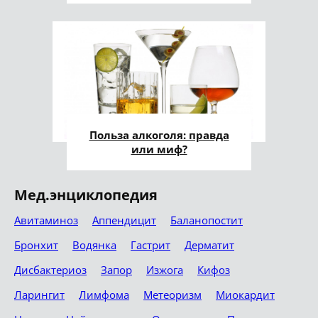
Польза алкоголя: правда
или миф?
Мед.энциклопедия
Авитаминоз
Аппендицит
Баланопостит
Бронхит
Водянка
Гастрит
Дерматит
Дисбактериоз
Запор
Изжога
Кифоз
Ларингит
Лимфома
Метеоризм
Миокардит