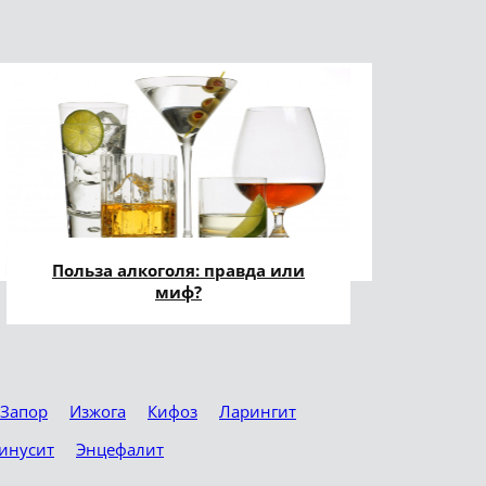
Польза алкоголя: правда или
миф?
Запор
Изжога
Кифоз
Ларингит
инусит
Энцефалит