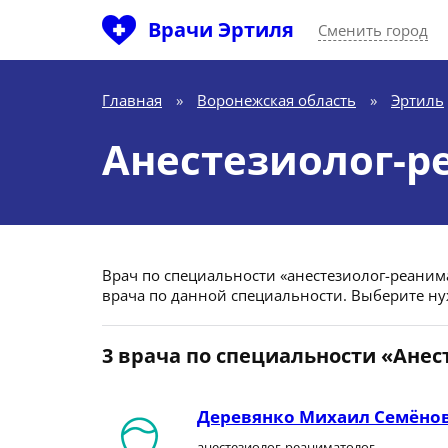
Врачи Эртиля
Сменить город
Главная
»
Воронежская область
»
Эртиль
Анестезиолог-р
Врач по специальности «анестезиолог-реанимат
врача по данной специальности. Выберите ну
3 врача по специальности «Ане
Деревянко Михаил Семёно
анестезиолог-реаниматолог