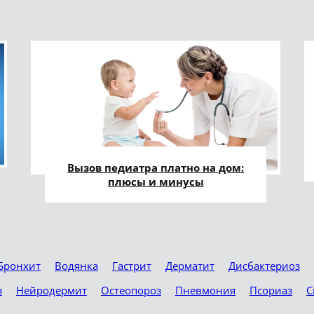
Вызов педиатра платно на дом:
плюсы и минусы
Бронхит
Водянка
Гастрит
Дерматит
Дисбактериоз
з
Нейродермит
Остеопороз
Пневмония
Псориаз
С