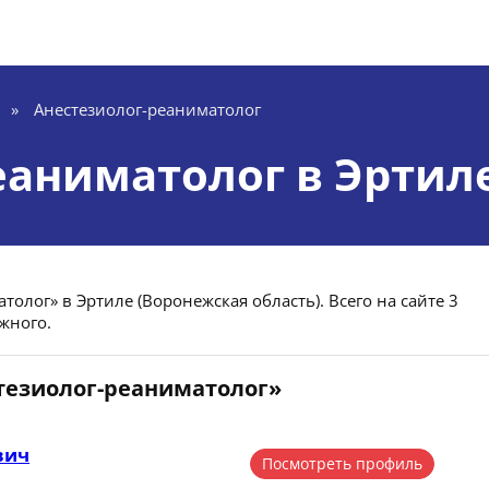
»
Анестезиолог-реаниматолог
еаниматолог в Эртил
олог» в Эртиле (Воронежская область). Всего на сайте 3
жного.
стезиолог-реаниматолог»
вич
Посмотреть профиль