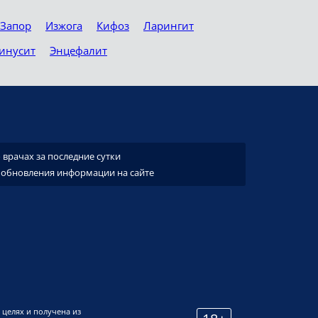
Запор
Изжога
Кифоз
Ларингит
инусит
Энцефалит
врачах за последние сутки
 обновления информации на сайте
 целях и получена из