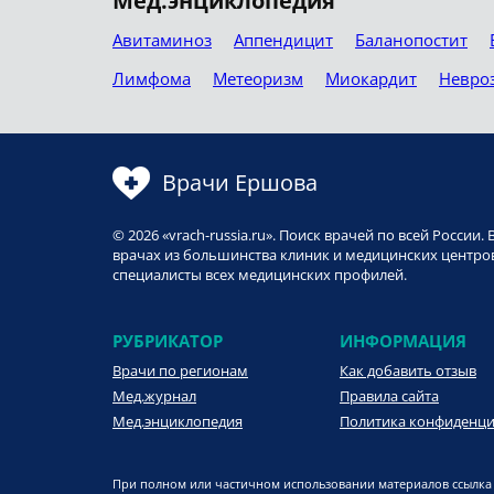
Мед.энциклопедия
Авитаминоз
Аппендицит
Баланопостит
Лимфома
Метеоризм
Миокардит
Невро
Врачи Ершова
© 2026 «vrach-russia.ru». Поиск врачей по всей Росси
врачах из большинства клиник и медицинских центров
специалисты всех медицинских профилей.
РУБРИКАТОР
ИНФОРМАЦИЯ
Врачи по регионам
Как добавить отзыв
Мед.журнал
Правила сайта
Мед.энциклопедия
Политика конфиденц
При полном или частичном использовании материалов ссылка 