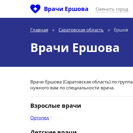
Врачи Ершова
Сменить город
Главная
»
Саратовская область
»
Ершов
Врачи Ершова
Врачи Ершова (Саратовская область) по групп
нужного вам по специальности врача.
Взрослые врачи
Ортопед
1
Детские врачи