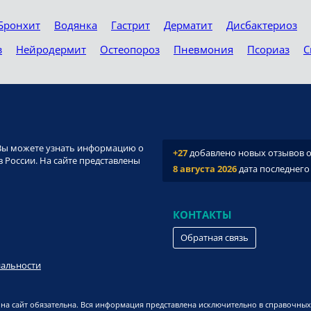
Бронхит
Водянка
Гастрит
Дерматит
Дисбактериоз
з
Нейродермит
Остеопороз
Пневмония
Псориаз
С
и. Вы можете узнать информацию о
+27
добавлено новых отзывов о 
 России. На сайте представлены
8 августа 2026
дата последнего
КОНТАКТЫ
Обратная связь
иальности
на сайт обязательна. Вся информация представлена исключительно в справочных