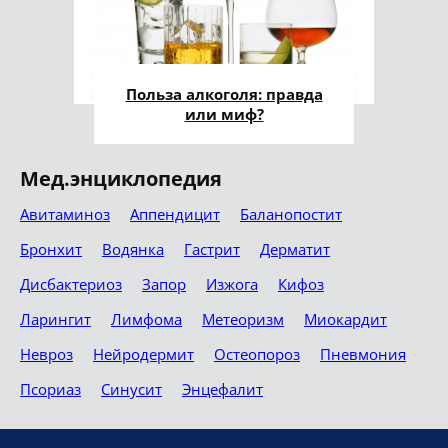
Польза алкоголя: правда
или миф?
Мед.энциклопедия
Авитаминоз
Аппендицит
Баланопостит
Бронхит
Водянка
Гастрит
Дерматит
Дисбактериоз
Запор
Изжога
Кифоз
Ларингит
Лимфома
Метеоризм
Миокардит
Невроз
Нейродермит
Остеопороз
Пневмония
Псориаз
Синусит
Энцефалит