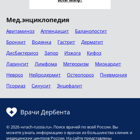
Мед.энциклопедия
Авитаминоз
Аппендицит
Баланопостит
Бронхит
Водянка
Гастрит
Дерматит
Дисбактериоз
Запор
Изжога
Кифоз
Ларингит
Лимфома
Метеоризм
Миокардит
Невроз
Нейродермит
Остеопороз
Пневмония
Псориаз
Синусит
Энцефалит
Врачи Дербента
© 2026 «vrach-russia.ru». Поиск врачей по всей России. Вы
можете узнать информацию о врачах из большинства клиник и
медицинских центров России. На сайте представлены