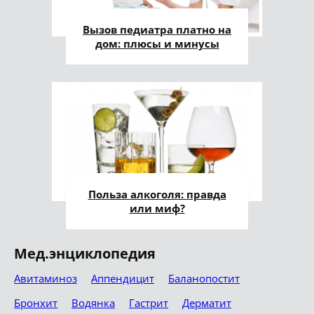
Вызов педиатра платно на
дом: плюсы и минусы
Польза алкоголя: правда
или миф?
Мед.энциклопедия
Авитаминоз
Аппендицит
Баланопостит
Бронхит
Водянка
Гастрит
Дерматит