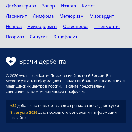
Дисбактериоз
Запор
Изжога
Кифоз
Ларингит
Лимфома
Метеоризм
Миокардит
Невроз
Нейродермит
Остеопороз
Пневмония
Псориаз
Синусит
Энцефалит
Врачи Дербента
© 2026 «vrach-russia.ru». Поиск врачей по всей России. Вы
можете узнать информацию о врачах из большинства клиник и
медицинских центров России. На сайте представлены
специалисты всех медицинских профилей.
+32
добавлено новых отзывов о врачах за последние сутки
8 августа 2026
дата последнего обновления информации
на сайте