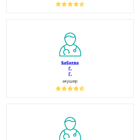
Бабаева
Г.
Г.
акушер