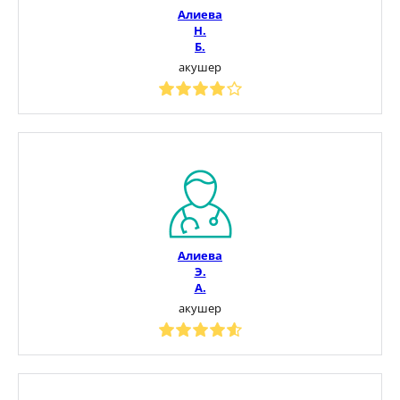
Алиева
Н.
Б.
акушер
Алиева
Э.
А.
акушер