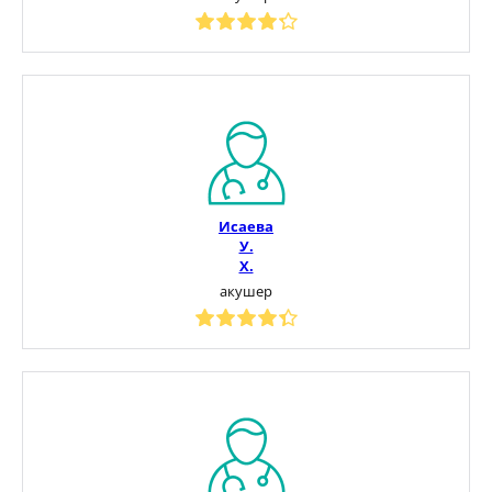
Исаева
У.
Х.
акушер