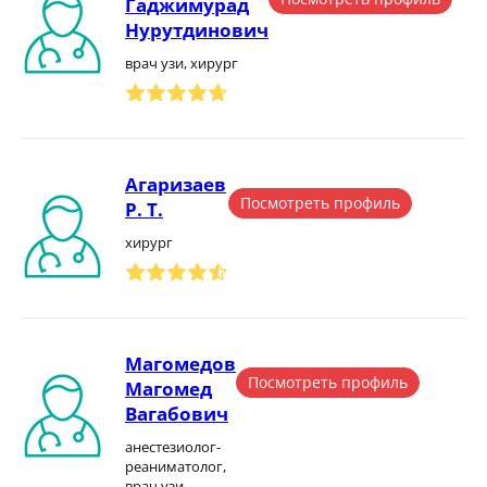
Гаджимурад
Нурутдинович
врач узи, хирург
Агаризаев
Посмотреть профиль
Р. Т.
хирург
Магомедов
Посмотреть профиль
Магомед
Вагабович
анестезиолог-
реаниматолог,
врач узи,