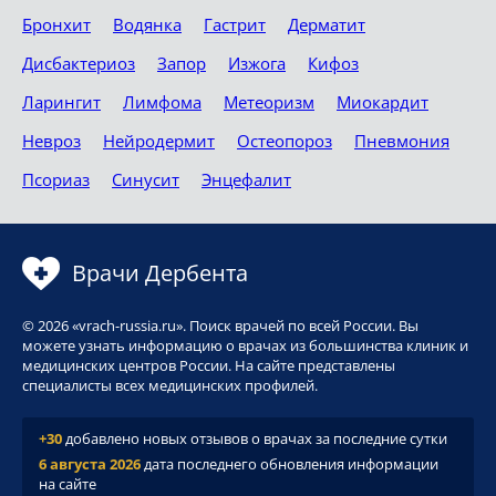
Бронхит
Водянка
Гастрит
Дерматит
Дисбактериоз
Запор
Изжога
Кифоз
Ларингит
Лимфома
Метеоризм
Миокардит
Невроз
Нейродермит
Остеопороз
Пневмония
Псориаз
Синусит
Энцефалит
Врачи Дербента
© 2026 «vrach-russia.ru». Поиск врачей по всей России. Вы
можете узнать информацию о врачах из большинства клиник и
медицинских центров России. На сайте представлены
специалисты всех медицинских профилей.
+30
добавлено новых отзывов о врачах за последние сутки
6 августа 2026
дата последнего обновления информации
на сайте