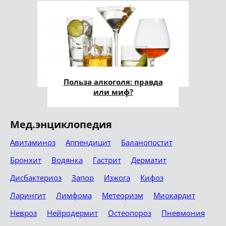
Польза алкоголя: правда
или миф?
Мед.энциклопедия
Авитаминоз
Аппендицит
Баланопостит
Бронхит
Водянка
Гастрит
Дерматит
Дисбактериоз
Запор
Изжога
Кифоз
Ларингит
Лимфома
Метеоризм
Миокардит
Невроз
Нейродермит
Остеопороз
Пневмония