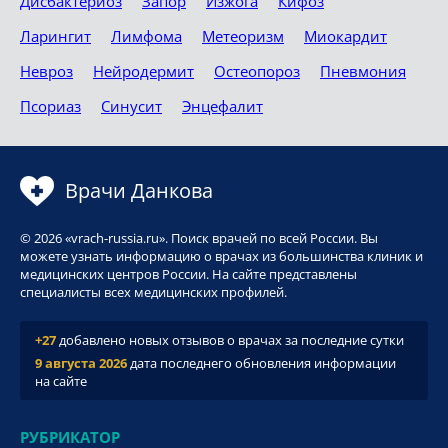
Дисбактериоз
Запор
Изжога
Кифоз
Ларингит
Лимфома
Метеоризм
Миокардит
Невроз
Нейродермит
Остеопороз
Пневмония
Псориаз
Синусит
Энцефалит
Врачи Данкова
© 2026 «vrach-russia.ru». Поиск врачей по всей России. Вы
можете узнать информацию о врачах из большинства клиник и
медицинских центров России. На сайте представлены
специалисты всех медицинских профилей.
+27
добавлено новых отзывов о врачах за последние сутки
9 августа 2026
дата последнего обновления информации
на сайте
РУБРИКАТОР