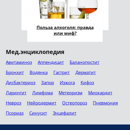
Польза алкоголя: правда
или миф?
Мед.энциклопедия
Авитаминоз
Аппендицит
Баланопостит
Бронхит
Водянка
Гастрит
Дерматит
Дисбактериоз
Запор
Изжога
Кифоз
Ларингит
Лимфома
Метеоризм
Миокардит
Невроз
Нейродермит
Остеопороз
Пневмония
Псориаз
Синусит
Энцефалит