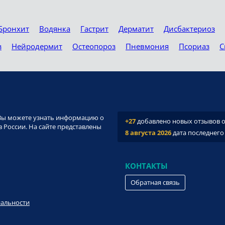
Бронхит
Водянка
Гастрит
Дерматит
Дисбактериоз
з
Нейродермит
Остеопороз
Пневмония
Псориаз
С
и. Вы можете узнать информацию о
+27
добавлено новых отзывов о 
 России. На сайте представлены
8 августа 2026
дата последнего
КОНТАКТЫ
Обратная связь
иальности