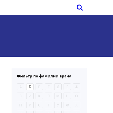
Фильтр по фамилии врача
А
Б
В
Г
Д
Е
Ж
З
И
К
Л
М
Н
О
П
Р
С
Т
У
Ф
Х