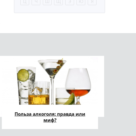
Ц
Ч
Ш
Щ
Э
Ю
Я
Польза алкоголя: правда или
миф?