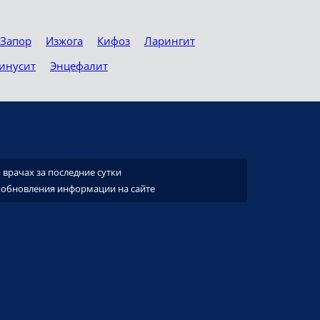
Запор
Изжога
Кифоз
Ларингит
инусит
Энцефалит
врачах за последние сутки
 обновления информации на сайте