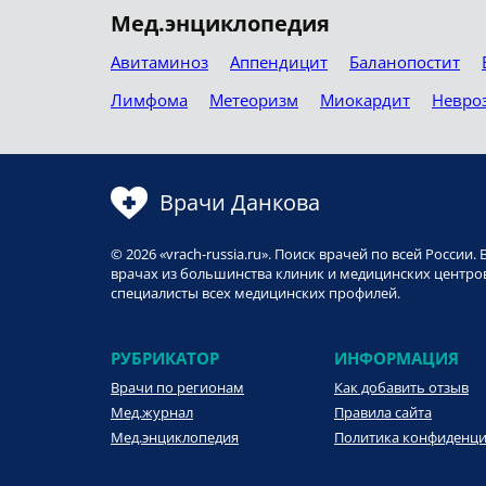
Мед.энциклопедия
Авитаминоз
Аппендицит
Баланопостит
Лимфома
Метеоризм
Миокардит
Невро
Врачи Данкова
© 2026 «vrach-russia.ru». Поиск врачей по всей Росси
врачах из большинства клиник и медицинских центров
специалисты всех медицинских профилей.
РУБРИКАТОР
ИНФОРМАЦИЯ
Врачи по регионам
Как добавить отзыв
Мед.журнал
Правила сайта
Мед.энциклопедия
Политика конфиденц