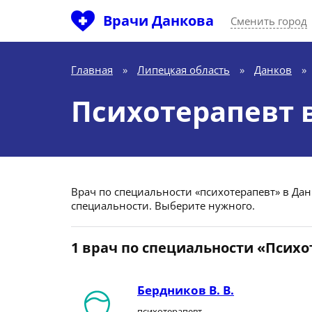
Врачи Данкова
Сменить город
Главная
»
Липецкая область
»
Данков
»
Психотерапевт 
Врач по специальности «психотерапевт» в Данк
специальности. Выберите нужного.
1 врач по специальности «Псих
Бердников В. В.
психотерапевт