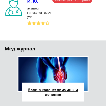
И. Ю.
акушер,
гинеколог, врач
узи
Мед.журнал
Боли в колене: причины и
лечение