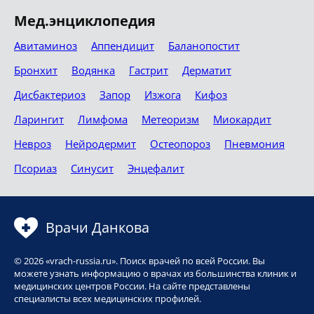
Мед.энциклопедия
Авитаминоз
Аппендицит
Баланопостит
Бронхит
Водянка
Гастрит
Дерматит
Дисбактериоз
Запор
Изжога
Кифоз
Ларингит
Лимфома
Метеоризм
Миокардит
Невроз
Нейродермит
Остеопороз
Пневмония
Псориаз
Синусит
Энцефалит
Врачи Данкова
© 2026 «vrach-russia.ru». Поиск врачей по всей России. Вы
можете узнать информацию о врачах из большинства клиник и
медицинских центров России. На сайте представлены
специалисты всех медицинских профилей.