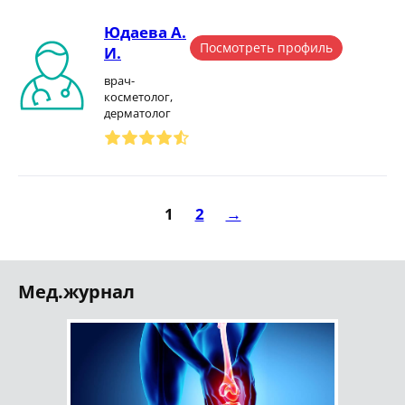
Юдаева А.
Посмотреть профиль
И.
врач-
косметолог,
дерматолог
1
2
→
Мед.журнал