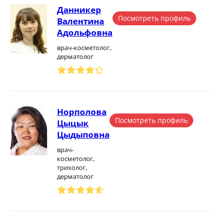
Данникер
Посмотреть профиль
Валентина
Адольфовна
врач-косметолог,
дерматолог
Норполова
Посмотреть профиль
Цыцык
Цыдыповна
врач-
косметолог,
трихолог,
дерматолог