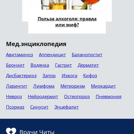
Польза алкоголя: правда
или миф?
Мед.энциклопедия
Авитаминоз
Аппендицит
Баланопостит
Бронхит
Водянка
Гастрит
Дерматит
Дисбактериоз
Запор
Изжога
Кифоз
Ларингит
Лимфома
Метеоризм
Миокардит
Невроз
Нейродермит
Остеопороз
Пневмония
Псориаз
Синусит
Энцефалит
Врачи Читы