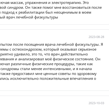
ючая массаж, упражнения и электротерапию. Это
ой синдром. Он также помог мне восстановиться после
й подход к реабилитации был неоценимым в моем
ный врач лечебной физкультуры
2023-08-28
пытом после посещения врача лечебной физкультуры. Я
лемы с остеохондрозом, который оказывал серьезное
риятно удивило, это то, что врач действительно
евания и анализировал моё физическое состояние. Он
ключал различные физические процедуры, такие как
е синдромы стали менее интенсивными, и я начала
 также предоставил мне ценные советы по здоровому
стались исключительно положительные впечатления о
2023-10-03