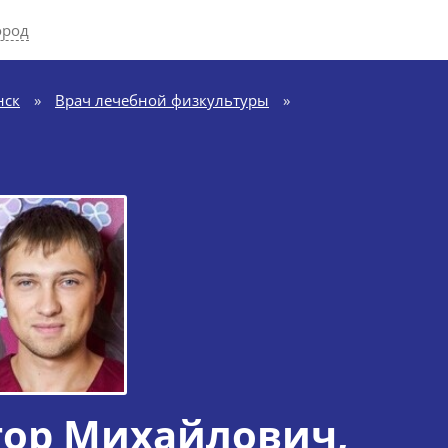
ород
нск
»
Врач лечебной физкультуры
»
гор Михайлович
,