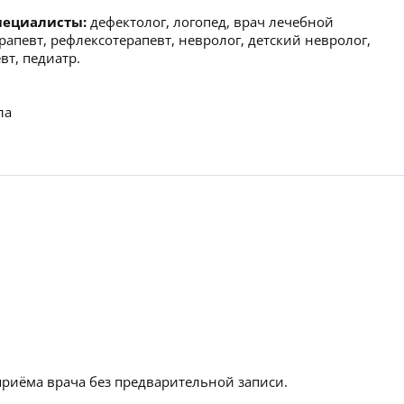
пециалисты:
дефектолог, логопед, врач лечебной
апевт, рефлексотерапевт, невролог, детский невролог,
вт, педиатр.
ла
приёма врача без предварительной записи.