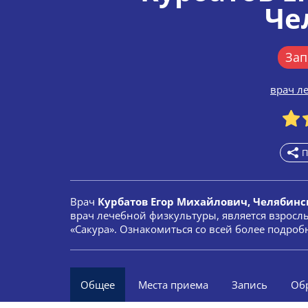
Че
Зап
врач л
П
Врач
Курбатов Егор Михайлович, Челябинс
врач лечебной физкультуры, является взрос
«Сакура». Ознакомиться со всей более подро
Общее
Места приема
Запись
Об