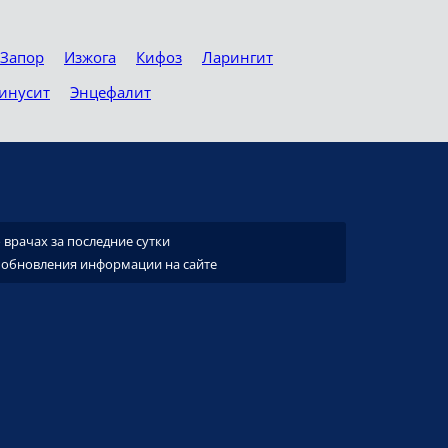
Запор
Изжога
Кифоз
Ларингит
инусит
Энцефалит
врачах за последние сутки
 обновления информации на сайте