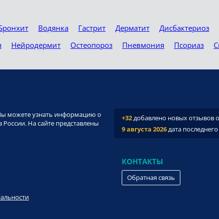
Бронхит
Водянка
Гастрит
Дерматит
Дисбактериоз
з
Нейродермит
Остеопороз
Пневмония
Псориаз
С
и. Вы можете узнать информацию о
+32
добавлено новых отзывов о 
 России. На сайте представлены
9 августа 2026
дата последнего
КОНТАКТЫ
Обратная связь
иальности