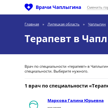
Врачи Чаплыгина
Сменить го
Главная
»
Липецкая область
»
Чаплыгин
Терапевт в Чап
Врач по специальности «терапевт» в Чаплыгине
специальности. Выберите нужного.
1 врач по специальности «Терап
Маркова Галина Юрьевна
терапевт