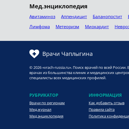
Мед.энциклопедия
Авитаминоз
Аппендицит
Баланопостит
Лимфома
Метеоризм
Миокардит
Невро
Врачи Чаплыгина
© 2026 «vrach-russia.ru». Поиск врачей по всей Росси
врачах из большинства клиник и медицинских центров
специалисты всех медицинских профилей.
РУБРИКАТОР
ИНФОРМАЦИЯ
Врачи по регионам
Как добавить отзыв
Мед.журнал
Правила сайта
Мед.энциклопедия
Политика конфиденц