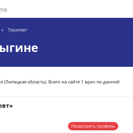
род
»
Терапевт
лыгине
 (Липецкая область). Всего на сайте 1 врач по данной
евт»
Посмотреть профиль