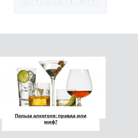
Ц
Ч
Ш
Щ
Э
Ю
Я
Польза алкоголя: правда или
миф?