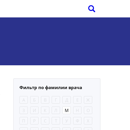
Фильтр по фамилии врача
А
Б
В
Г
Д
Е
Ж
З
И
К
Л
М
Н
О
П
Р
С
Т
У
Ф
Х