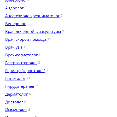
Аллерголог
Андролог
2
Анестезиолог-реаниматолог
9
Венеролог
4
Врач лечебной физкультуры
2
Врач скорой помощи
11
Врач узи
11
Врач-косметолог
1
Гастроэнтеролог
3
Гериатр (геронтолог)
1
Гинеколог
23
Гирудотерапевт
1
Дерматолог
4
Диетолог
2
Иммунолог
2