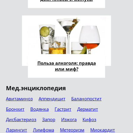
Польза алкоголя: правда
или миф?
Мед.энциклопедия
Авитаминоз
Аппендицит
Баланопостит
Бронхит
Водянка
Гастрит
Дерматит
Дисбактериоз
Запор
Изжога
Кифоз
Ларингит
Лимфома
Метеоризм
Миокардит