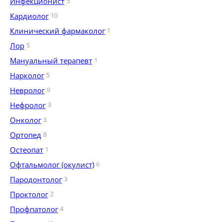
Инфекционист
5
Кардиолог
10
Клинический фармаколог
1
Лор
5
Мануальный терапевт
1
Нарколог
5
Невролог
9
Нефролог
3
Онколог
3
Ортопед
8
Остеопат
1
Офтальмолог (окулист)
6
Пародонтолог
3
Проктолог
2
Профпатолог
4