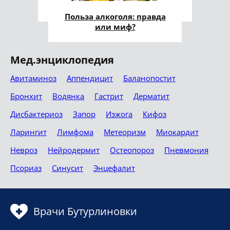
Польза алкоголя: правда
или миф?
Мед.энциклопедия
Авитаминоз
Аппендицит
Баланопостит
Бронхит
Водянка
Гастрит
Дерматит
Дисбактериоз
Запор
Изжога
Кифоз
Ларингит
Лимфома
Метеоризм
Миокардит
Невроз
Нейродермит
Остеопороз
Пневмония
Псориаз
Синусит
Энцефалит
Врачи Бутурлиновки