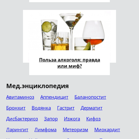
Польза алкоголя: правда
или миф?
Мед.энциклопедия
Авитаминоз
Аппендицит
Баланопостит
Бронхит
Водянка
Гастрит
Дерматит
Дисбактериоз
Запор
Изжога
Кифоз
Ларингит
Лимфома
Метеоризм
Миокардит