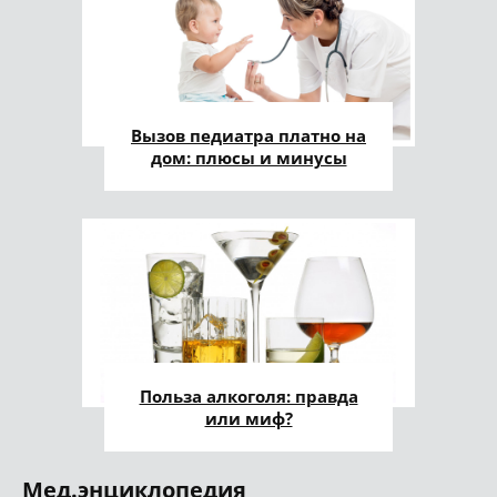
Вызов педиатра платно на
дом: плюсы и минусы
Польза алкоголя: правда
или миф?
Мед.энциклопедия