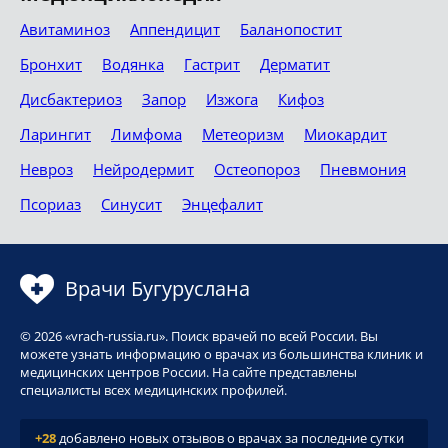
Авитаминоз
Аппендицит
Баланопостит
Бронхит
Водянка
Гастрит
Дерматит
Дисбактериоз
Запор
Изжога
Кифоз
Ларингит
Лимфома
Метеоризм
Миокардит
Невроз
Нейродермит
Остеопороз
Пневмония
Псориаз
Синусит
Энцефалит
Врачи Бугуруслана
© 2026 «vrach-russia.ru». Поиск врачей по всей России. Вы
можете узнать информацию о врачах из большинства клиник и
медицинских центров России. На сайте представлены
специалисты всех медицинских профилей.
+28
добавлено новых отзывов о врачах за последние сутки