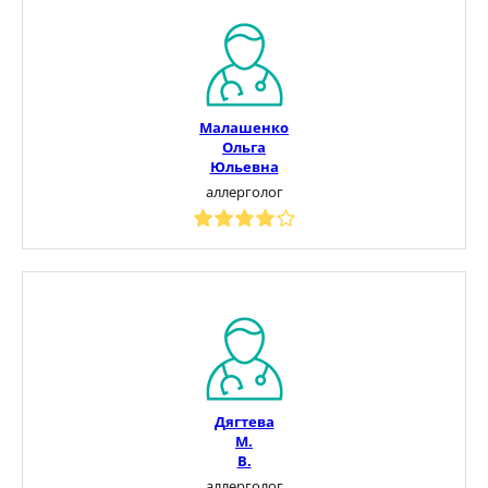
Малашенко
Ольга
Юльевна
аллерголог
Дягтева
М.
В.
аллерголог