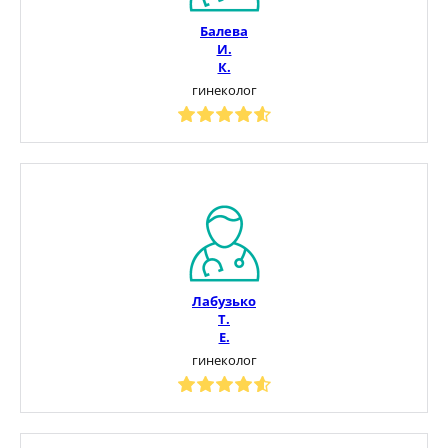
Балева
И.
К.
гинеколог
Лабузько
Т.
Е.
гинеколог