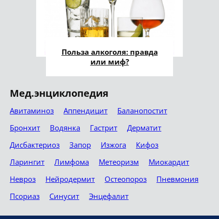
Польза алкоголя: правда
или миф?
Мед.энциклопедия
Авитаминоз
Аппендицит
Баланопостит
Бронхит
Водянка
Гастрит
Дерматит
Дисбактериоз
Запор
Изжога
Кифоз
Ларингит
Лимфома
Метеоризм
Миокардит
Невроз
Нейродермит
Остеопороз
Пневмония
Псориаз
Синусит
Энцефалит