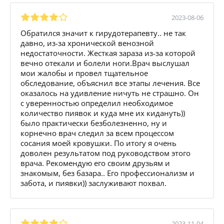
2023-08-06
Обратился значит к гирудотерапевту.. не так
давно, из-за хронической венозной
недостаточности. Жесткая зараза из-за которой
вечно отекали и болели ноги.Врач выслушал
мои жалобы и провел тщательное
обследование, объяснил все этапы лечения. Все
оказалось на удивление ничуть не страшно. Он
с уверенностью определил необходимое
количество пиявок и куда мне их кидануть))
было практически безболезненно, ну и
корнечно врач следил за всем процессом
сосания моей кровушки. По итогу я очень
доволен результатом под руководством этого
врача. Рекомендую его своим друзьям и
знакомым, без базара.. Его профессионализм и
забота, и пиявки)) заслуживают похвал.
2023-11-04