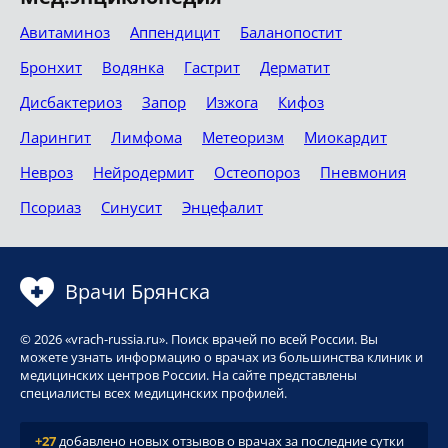
Авитаминоз
Аппендицит
Баланопостит
Бронхит
Водянка
Гастрит
Дерматит
Дисбактериоз
Запор
Изжога
Кифоз
Ларингит
Лимфома
Метеоризм
Миокардит
Невроз
Нейродермит
Остеопороз
Пневмония
Псориаз
Синусит
Энцефалит
Врачи Брянска
© 2026 «vrach-russia.ru». Поиск врачей по всей России. Вы
можете узнать информацию о врачах из большинства клиник и
медицинских центров России. На сайте представлены
специалисты всех медицинских профилей.
+27
добавлено новых отзывов о врачах за последние сутки