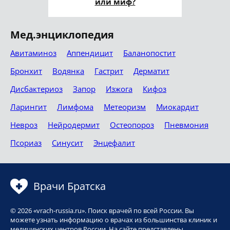
или миф?
Мед.энциклопедия
Авитаминоз
Аппендицит
Баланопостит
Бронхит
Водянка
Гастрит
Дерматит
Дисбактериоз
Запор
Изжога
Кифоз
Ларингит
Лимфома
Метеоризм
Миокардит
Невроз
Нейродермит
Остеопороз
Пневмония
Псориаз
Синусит
Энцефалит
Врачи Братска
© 2026 «vrach-russia.ru». Поиск врачей по всей России. Вы
можете узнать информацию о врачах из большинства клиник и
медицинских центров России. На сайте представлены