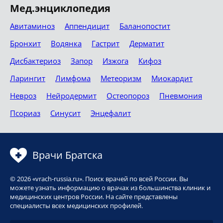
Мед.энциклопедия
Авитаминоз
Аппендицит
Баланопостит
Бронхит
Водянка
Гастрит
Дерматит
Дисбактериоз
Запор
Изжога
Кифоз
Ларингит
Лимфома
Метеоризм
Миокардит
Невроз
Нейродермит
Остеопороз
Пневмония
Псориаз
Синусит
Энцефалит
Врачи Братска
© 2026 «vrach-russia.ru». Поиск врачей по всей России. Вы
можете узнать информацию о врачах из большинства клиник и
медицинских центров России. На сайте представлены
специалисты всех медицинских профилей.