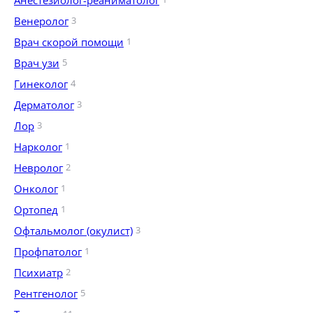
Анестезиолог-реаниматолог
Венеролог
3
Врач скорой помощи
1
Врач узи
5
Гинеколог
4
Дерматолог
3
Лор
3
Нарколог
1
Невролог
2
Онколог
1
Ортопед
1
Офтальмолог (окулист)
3
Профпатолог
1
Психиатр
2
Рентгенолог
5