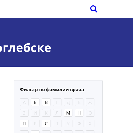
оглебске
Фильтр по фамилии врача
А
Б
В
Г
Д
Е
Ж
З
И
К
Л
М
Н
О
П
Р
С
Т
У
Ф
Х