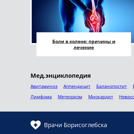
Боли в колене: причины и
лечение
Мед.энциклопедия
Авитаминоз
Аппендицит
Баланопостит
Лимфома
Метеоризм
Миокардит
Невро
Врачи Борисоглебска