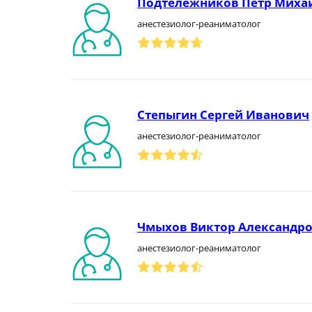
Подтележников Петр Миха
анестезиолог-реаниматолог
Степыгин Сергей Иванович
анестезиолог-реаниматолог
Чмыхов Виктор Александр
анестезиолог-реаниматолог