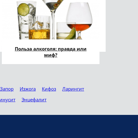
Польза алкоголя: правда или
миф?
Запор
Изжога
Кифоз
Ларингит
инусит
Энцефалит