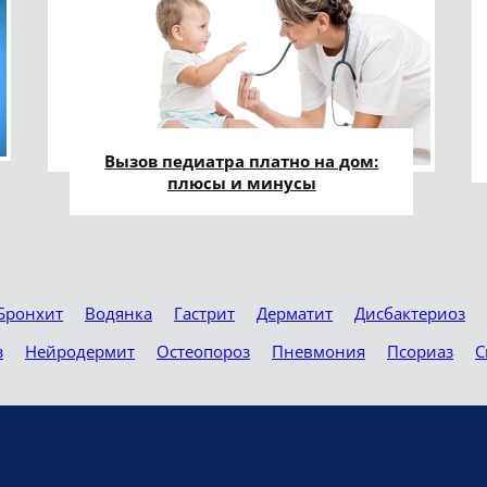
Вызов педиатра платно на дом:
плюсы и минусы
Бронхит
Водянка
Гастрит
Дерматит
Дисбактериоз
з
Нейродермит
Остеопороз
Пневмония
Псориаз
С