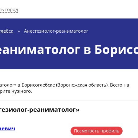
ь город
глебск
»
Анестезиолог-реаниматолог
еаниматолог в Борис
толог» в Борисоглебске (Воронежская область). Всего на
рите нужного.
стезиолог-реаниматолог»
аевич
Посмотреть профиль