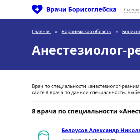
Врачи Борисоглебска
Сменит
Главная
»
Воронежская область
»
Борисо
Анестезиолог-р
Врач по специальности «анестезиолог-реанима
сайте 8 врача по данной специальности. Выбе
8 врача по специальности «Ане
Белоусов Александр Никол
анестезиолог-реаниматолог