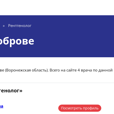
»
Рентгенолог
оброве
е (Воронежская область). Всего на сайте 4 врача по данной
генолог»
на
Посмотреть профиль