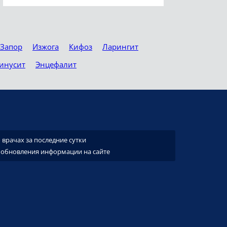
Запор
Изжога
Кифоз
Ларингит
инусит
Энцефалит
врачах за последние сутки
 обновления информации на сайте