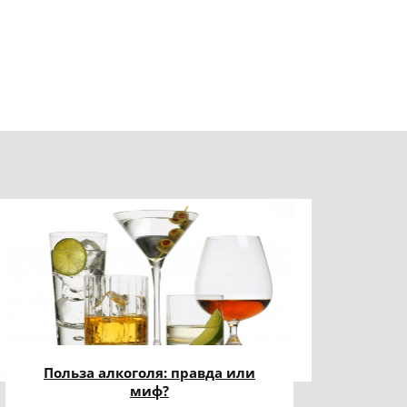
Польза алкоголя: правда или
миф?