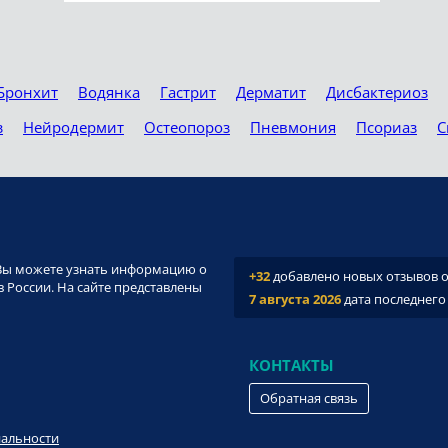
Бронхит
Водянка
Гастрит
Дерматит
Дисбактериоз
з
Нейродермит
Остеопороз
Пневмония
Псориаз
С
и. Вы можете узнать информацию о
+32
добавлено новых отзывов о 
 России. На сайте представлены
7 августа 2026
дата последнего
КОНТАКТЫ
Обратная связь
иальности