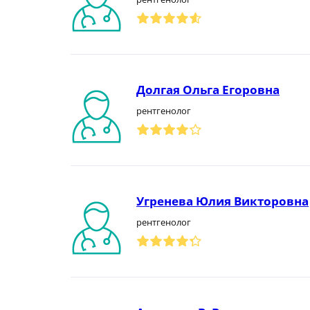
Долгая Ольга Егоровна
рентгенолог
Угренева Юлия Викторовна
рентгенолог