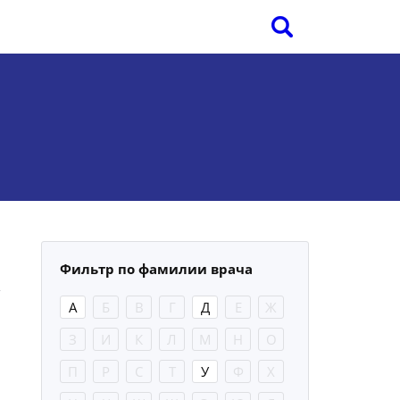
Фильтр по фамилии врача
А
Б
В
Г
Д
Е
Ж
З
И
К
Л
М
Н
О
П
Р
С
Т
У
Ф
Х