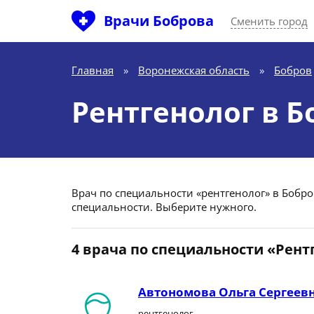
Врачи Боброва
Сменить город
Главная
»
Воронежская область
»
Бобров
Рентгенолог в Б
Врач по специальности «рентгенолог» в Бобров
специальности. Выберите нужного.
4 врача по специальности «Рент
Автономова Ольга Сергеев
рентгенолог