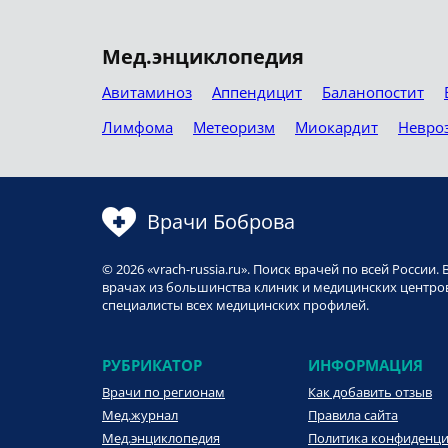
Мед.энциклопедия
Авитаминоз
Аппендицит
Баланопостит
Лимфома
Метеоризм
Миокардит
Невро
Врачи Боброва
© 2026 «vrach-russia.ru». Поиск врачей по всей Росси
врачах из большинства клиник и медицинских центров
специалисты всех медицинских профилей.
РУБРИКАТОР
ИНФОРМАЦИЯ
Врачи по регионам
Как добавить отзыв
Мед.журнал
Правила сайта
Мед.энциклопедия
Политика конфиденц