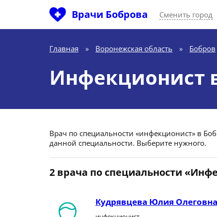
Врачи Боброва
Сменить город
Главная
»
Воронежская область
»
Бобров
Инфекционист в
Врач по специальности «инфекционист» в Бобро
данной специальности. Выберите нужного.
2 врача по специальности «Инф
Кудрявцева Юлия Олеговн
инфекционист