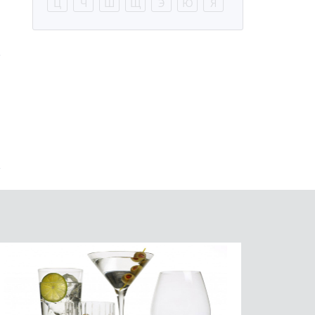
Ц
Ч
Ш
Щ
Э
Ю
Я