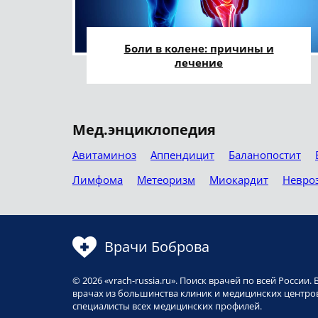
Боли в колене: причины и
лечение
Мед.энциклопедия
Авитаминоз
Аппендицит
Баланопостит
Лимфома
Метеоризм
Миокардит
Невро
Врачи Боброва
© 2026 «vrach-russia.ru». Поиск врачей по всей Росси
врачах из большинства клиник и медицинских центров
специалисты всех медицинских профилей.