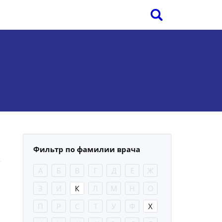
Фильтр по фамилии врача
А
Б
В
Г
Д
Е
Ж
З
И
К
Л
М
Н
О
П
Р
С
Т
У
Ф
Х