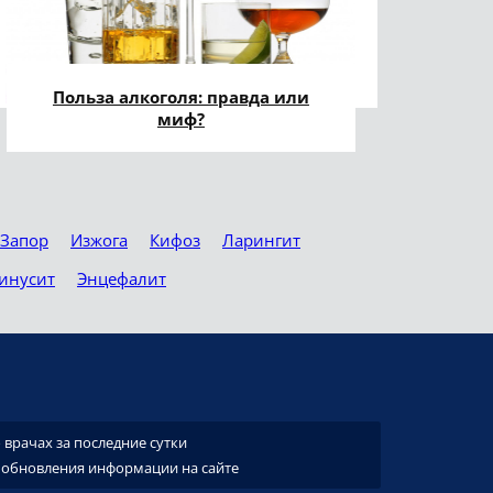
Польза алкоголя: правда или
миф?
Запор
Изжога
Кифоз
Ларингит
инусит
Энцефалит
врачах за последние сутки
 обновления информации на сайте