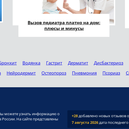
Вызов педиатра платно на дом:
плюсы и минусы
Бронхит
Водянка
Гастрит
Дерматит
Дисбактериоз
з
Нейродермит
Остеопороз
Пневмония
Псориаз
С
и. Вы можете узнать информацию о
+28
добавлено новых отзывов о 
 России. На сайте представлены
7 августа 2026
дата последнего