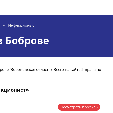
»
Инфекционист
 Боброве
ве (Воронежская область). Всего на сайте 2 врача по
екционист»
а
Посмотреть профиль