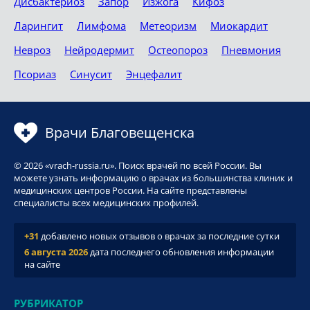
Дисбактериоз
Запор
Изжога
Кифоз
Ларингит
Лимфома
Метеоризм
Миокардит
Невроз
Нейродермит
Остеопороз
Пневмония
Псориаз
Синусит
Энцефалит
Врачи Благовещенска
© 2026 «vrach-russia.ru». Поиск врачей по всей России. Вы
можете узнать информацию о врачах из большинства клиник и
медицинских центров России. На сайте представлены
специалисты всех медицинских профилей.
+31
добавлено новых отзывов о врачах за последние сутки
6 августа 2026
дата последнего обновления информации
на сайте
РУБРИКАТОР