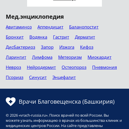
Мед.энциклопедия
Авитаминоз
Аппендицит
Баланопостит
Бронхит
Водянка
Гастрит
Дерматит
Дисбактериоз
Запор
Изжога
Кифоз
Ларингит
Лимфома
Метеоризм
Миокардит
Невроз
Нейродермит
Остеопороз
Пневмония
Псориаз
Синусит
Энцефалит
Врачи Благовещенска (Башкирия)
© 2026 «vrach-russia.ru». Поиск врачей по всей России. Вы
можете узнать информацию о врачах из большинства клиник и
медицинских центров России. На сайте представлены