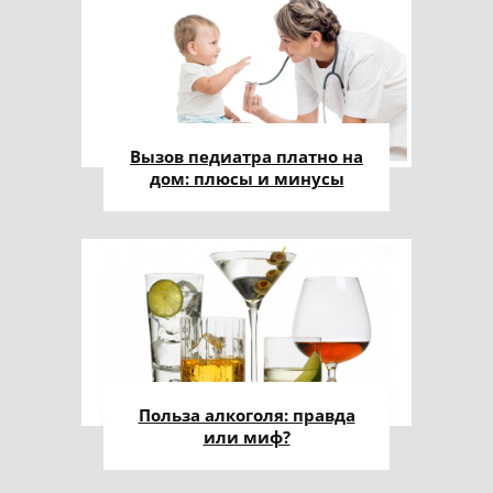
Вызов педиатра платно на
дом: плюсы и минусы
Польза алкоголя: правда
или миф?