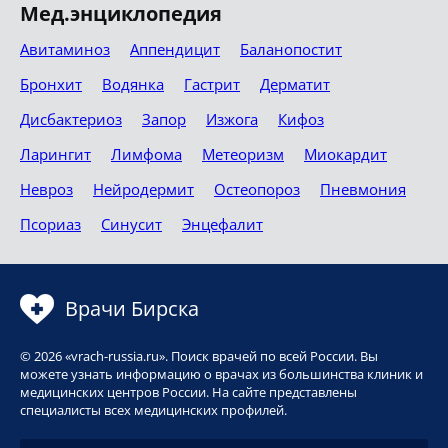
Мед.энциклопедия
Авитаминоз
Аппендицит
Баланопостит
Бронхит
Водянка
Гастрит
Дерматит
Дисбактериоз
Запор
Изжога
Кифоз
Ларингит
Лимфома
Метеоризм
Миокардит
Невроз
Нейродермит
Остеопороз
Пневмония
Псориаз
Синусит
Энцефалит
Врачи Бирска
© 2026 «vrach-russia.ru». Поиск врачей по всей России. Вы
можете узнать информацию о врачах из большинства клиник и
медицинских центров России. На сайте представлены
специалисты всех медицинских профилей.