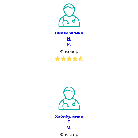
Нидворягина
И.
Р.
Фтизиатр
Хабибуллина
Г.
М.
Фтизиатр