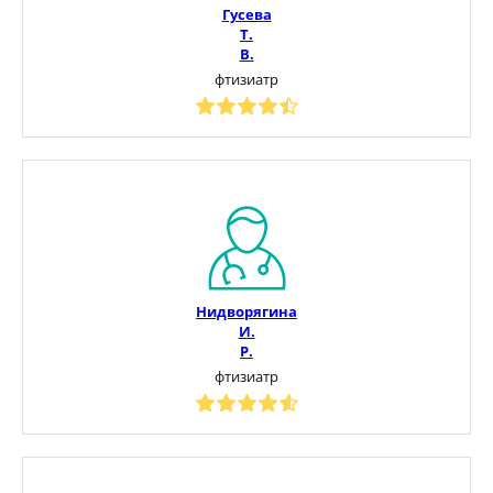
Гусева
Т.
В.
фтизиатр
Нидворягина
И.
Р.
фтизиатр