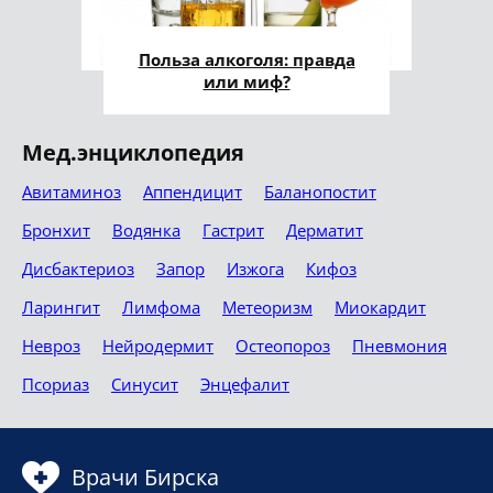
Польза алкоголя: правда
или миф?
Мед.энциклопедия
Авитаминоз
Аппендицит
Баланопостит
Бронхит
Водянка
Гастрит
Дерматит
Дисбактериоз
Запор
Изжога
Кифоз
Ларингит
Лимфома
Метеоризм
Миокардит
Невроз
Нейродермит
Остеопороз
Пневмония
Псориаз
Синусит
Энцефалит
Врачи Бирска