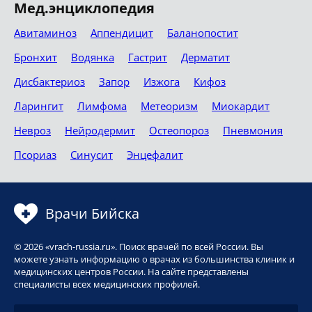
Мед.энциклопедия
Авитаминоз
Аппендицит
Баланопостит
Бронхит
Водянка
Гастрит
Дерматит
Дисбактериоз
Запор
Изжога
Кифоз
Ларингит
Лимфома
Метеоризм
Миокардит
Невроз
Нейродермит
Остеопороз
Пневмония
Псориаз
Синусит
Энцефалит
Врачи Бийска
© 2026 «vrach-russia.ru». Поиск врачей по всей России. Вы
можете узнать информацию о врачах из большинства клиник и
медицинских центров России. На сайте представлены
специалисты всех медицинских профилей.