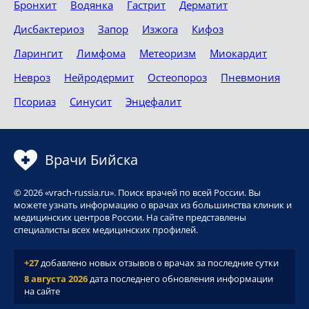
Бронхит
Водянка
Гастрит
Дерматит
Дисбактериоз
Запор
Изжога
Кифоз
Ларингит
Лимфома
Метеоризм
Миокардит
Невроз
Нейродермит
Остеопороз
Пневмония
Псориаз
Синусит
Энцефалит
Врачи Бийска
© 2026 «vrach-russia.ru». Поиск врачей по всей России. Вы
можете узнать информацию о врачах из большинства клиник и
медицинских центров России. На сайте представлены
специалисты всех медицинских профилей.
+27
добавлено новых отзывов о врачах за последние сутки
8 августа 2026
дата последнего обновления информации
на сайте