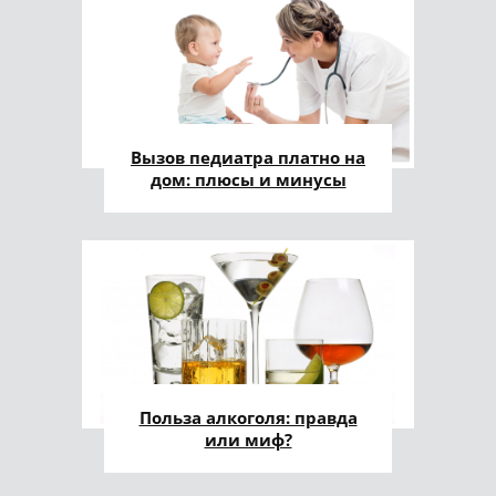
Вызов педиатра платно на
дом: плюсы и минусы
Польза алкоголя: правда
или миф?