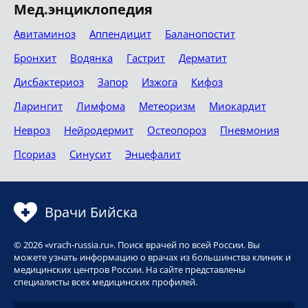
Мед.энциклопедия
Авитаминоз
Аппендицит
Баланопостит
Бронхит
Водянка
Гастрит
Дерматит
Дисбактериоз
Запор
Изжога
Кифоз
Ларингит
Лимфома
Метеоризм
Миокардит
Невроз
Нейродермит
Остеопороз
Пневмония
Псориаз
Синусит
Энцефалит
Врачи Бийска
© 2026 «vrach-russia.ru». Поиск врачей по всей России. Вы
можете узнать информацию о врачах из большинства клиник и
медицинских центров России. На сайте представлены
специалисты всех медицинских профилей.