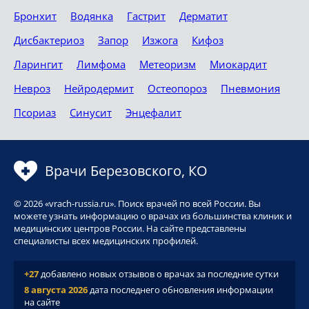
Бронхит
Водянка
Гастрит
Дерматит
Дисбактериоз
Запор
Изжога
Кифоз
Ларингит
Лимфома
Метеоризм
Миокардит
Невроз
Нейродермит
Остеопороз
Пневмония
Псориаз
Синусит
Энцефалит
Врачи Березовского, КО
© 2026 «vrach-russia.ru». Поиск врачей по всей России. Вы
можете узнать информацию о врачах из большинства клиник и
медицинских центров России. На сайте представлены
специалисты всех медицинских профилей.
+27
добавлено новых отзывов о врачах за последние сутки
8 августа 2026
дата последнего обновления информации
на сайте