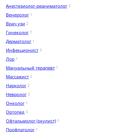
Анестезиолог-реаниматолог
2
Венеролог
1
Врач узи
2
Гинеколог
7
Дерматолог
1
Инфекционист
3
Лор
1
Мануальный терапевт
1
Массажист
2
Нарколог
2
Невролог
3
Онколог
1
Ортопед
3
Офтальмолог (окулист)
1
Профпатолог
1