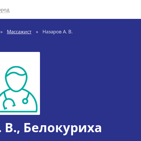
ород
»
Массажист
»
Назаров А. В.
 В.
, Белокуриха