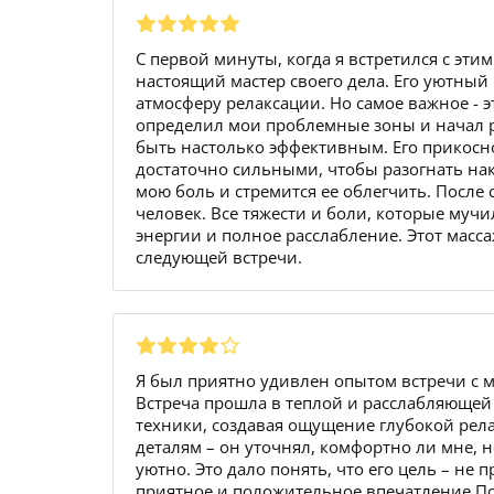
С первой минуты, когда я встретился с эти
настоящий мастер своего дела. Его уютный
атмосферу релаксации. Но самое важное - э
определил мои проблемные зоны и начал ра
быть настолько эффективным. Его прикосн
достаточно сильными, чтобы разогнать нак
мою боль и стремится ее облегчить. После
человек. Все тяжести и боли, которые мучи
энергии и полное расслабление. Этот масс
следующей встречи.
Я был приятно удивлен опытом встречи с 
Встреча прошла в теплой и расслабляюще
техники, создавая ощущение глубокой рел
деталям – он уточнял, комфортно ли мне, н
уютно. Это дало понять, что его цель – не
приятное и положительное впечатление.По 