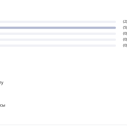
(2
(5
(0
(0
(0
ту
осы