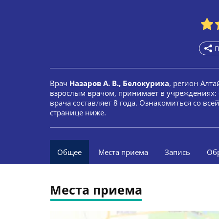
П
Врач
Назаров А. В., Белокуриха
, регион Алта
взрослым врачом, принимает в учреждениях: 
врача составляет 8 года. Ознакомиться со вс
странице ниже.
Общее
Места приема
Запись
Об
Места приема