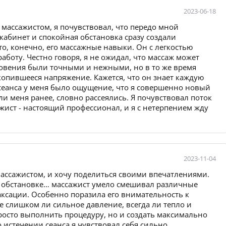
2023-06-18
м массажистом, я почувствовал, что передо мной
 кабинет и спокойная обстановка сразу создали
то, конечно, его массажные навыки. Он с легкостью
боту. Честно говоря, я не ожидал, что массаж может
овения были точными и нежными, но в то же время
опившееся напряжение. Кажется, что он знает каждую
 сеанса у меня было ощущение, что я совершенно новый
ли меня ранее, словно рассеялись. Я почувствовал поток
ажист - настоящий профессионал, и я с нетерпением жду
2023-11-04
массажистом, и хочу поделиться своими впечатлениями.
й обстановке… массажист умело смешивал различные
аксации. Особенно поразила его внимательность к
е слишком ли сильное давление, всегда ли тепло и
 просто выполнить процедуру, но и создать максимально
истечении сеанса я чувствовал себя сильно