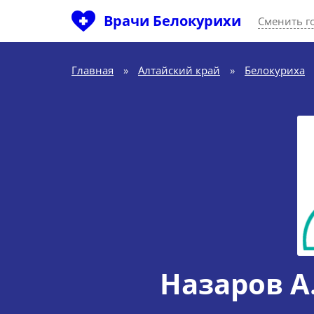
Врачи Белокурихи
Сменить г
Главная
»
Алтайский край
»
Белокуриха
Назаров А.