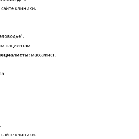
 сайте клиники.
еловодье".
м пациентам.
пециалисты:
массажист.
ла
.
 сайте клиники.