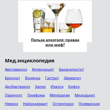
Польза алкоголя: правда
или миф?
Мед.энциклопедия
Авитаминоз
Аппендицит
Баланопостит
Бронхит
Водянка
Гастрит
Дерматит
Дисбактериоз
Запор
Изжога
Кифоз
Ларингит
Лимфома
Метеоризм
Миокардит
Невроз
Нейродермит
Остеопороз
Пневмония