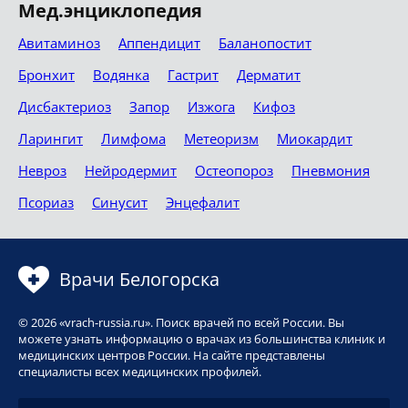
Мед.энциклопедия
Авитаминоз
Аппендицит
Баланопостит
Бронхит
Водянка
Гастрит
Дерматит
Дисбактериоз
Запор
Изжога
Кифоз
Ларингит
Лимфома
Метеоризм
Миокардит
Невроз
Нейродермит
Остеопороз
Пневмония
Псориаз
Синусит
Энцефалит
Врачи Белогорска
© 2026 «vrach-russia.ru». Поиск врачей по всей России. Вы
можете узнать информацию о врачах из большинства клиник и
медицинских центров России. На сайте представлены
специалисты всех медицинских профилей.