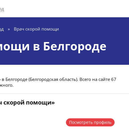
од
од
»
Врач скорой помощи
мощи в Белгороде
 Белгороде (Белгородская область). Всего на сайте 67
жного.
ач скорой помощи»
Посмотреть профиль