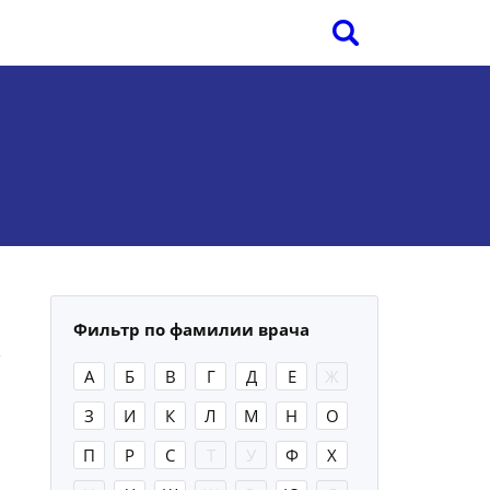
Фильтр по фамилии врача
А
Б
В
Г
Д
Е
Ж
З
И
К
Л
М
Н
О
П
Р
С
Т
У
Ф
Х