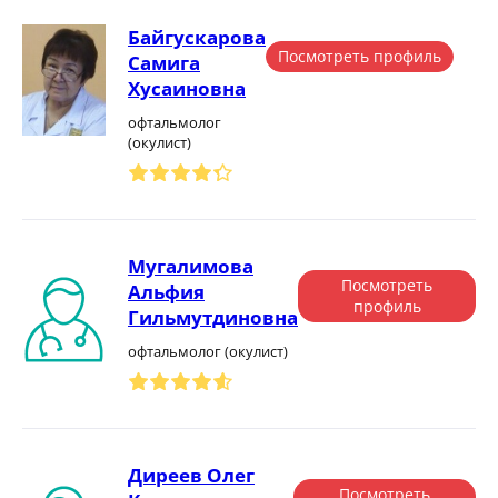
Байгускарова
Посмотреть профиль
Самига
Хусаиновна
офтальмолог
(окулист)
Мугалимова
Посмотреть
Альфия
профиль
Гильмутдиновна
офтальмолог (окулист)
Диреев Олег
Посмотреть