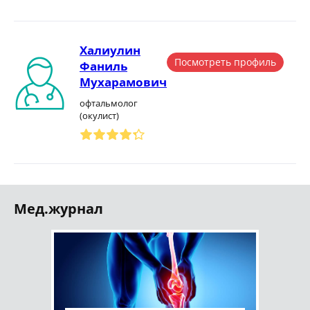
Халиулин
Посмотреть профиль
Фаниль
Мухарамович
офтальмолог
(окулист)
Мед.журнал