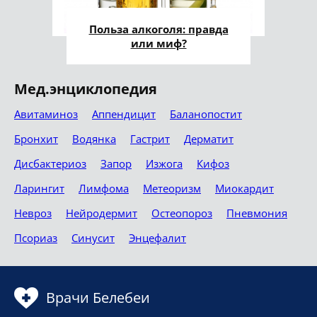
Польза алкоголя: правда
или миф?
Мед.энциклопедия
Авитаминоз
Аппендицит
Баланопостит
Бронхит
Водянка
Гастрит
Дерматит
Дисбактериоз
Запор
Изжога
Кифоз
Ларингит
Лимфома
Метеоризм
Миокардит
Невроз
Нейродермит
Остеопороз
Пневмония
Псориаз
Синусит
Энцефалит
Врачи Белебеи