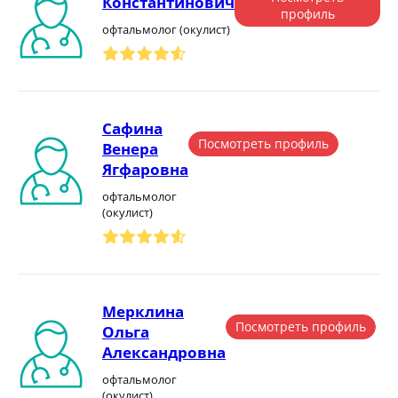
Константинович
профиль
офтальмолог (окулист)
Сафина
Посмотреть профиль
Венера
Ягфаровна
офтальмолог
(окулист)
Мерклина
Посмотреть профиль
Ольга
Александровна
офтальмолог
(окулист)