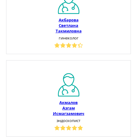
Акбарова
Светлана
Такмиловна
гинеколог
Акмалов
Азгам
Исмагзамович
эндоскопист