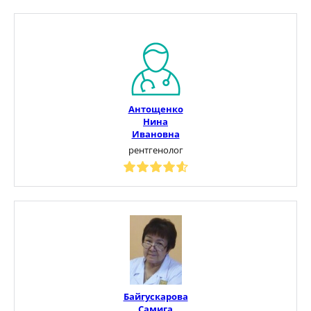
Антощенко
Нина
Ивановна
рентгенолог
Байгускарова
Самига