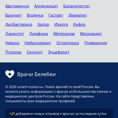
Авитаминоз
Аппендицит
Баланопостит
Бронхит
Водянка
Гастрит
Дерматит
Дисбактериоз
Запор
Изжога
Кифоз
Ларингит
Лимфома
Метеоризм
Миокардит
Невроз
Нейродермит
Остеопороз
Пневмония
Псориаз
Синусит
Энцефалит
Врачи Белебеи
© 2026 «vrach-russia.ru». Поиск врачей по всей России. Вы
можете узнать информацию о врачах из большинства клиник и
медицинских центров России. На сайте представлены
специалисты всех медицинских профилей.
+27
добавлено новых отзывов о врачах за последние сутки