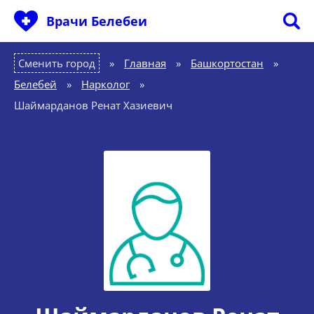
Врачи Белебеи
Сменить город
Главная
»
Башкортостан
»
Белебей
»
Нарколог
»
Шаймарданов Ренат Хазиевич