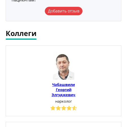
Добавить отзыв
Коллеги
Чабашвили
Георгий
Элгуджевич
нарколог