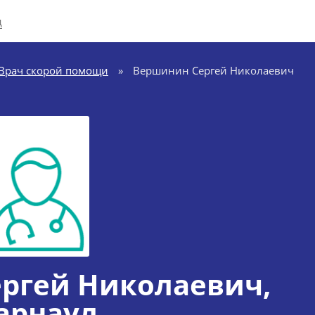
д
Врач скорой помощи
»
Вершинин Сергей Николаевич
ргей Николаевич
,
арнаул