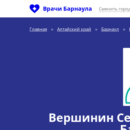
Врачи Барнаула
Сменить горо
Главная
»
Алтайский край
»
Барнаул
»
Вершинин Се
Б