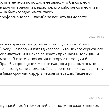
 компетентной помощи, я не знаю, что бы со мной
е другим врачам и медсестре, кто работал со мной, и я
жна быть гордой иметь таких
офессионалов. Спасибо за все, что вы делаете.
2022-10-15
ать скорую помощь, но вот так случилось. Упал с
 руку. На первый взгляд казалось что ничего серьезного
усиливаться, и я начал замечать признаки инфекции. Я
могло. В итоге, я позвонил в скорую помощь и был
 Врач быстро оценил мою ситуацию и решил, что мне
я, что рука не сломана. После рентгена оказалось, что у
 была срочная хирургическая операция. Такие вот
2023-05-20
итуацией.. мой трехлетний сын получил ожог кипятком