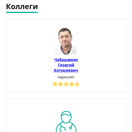
Коллеги
Чабашвили
Георгий
Элгуджевич
нарколог