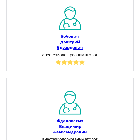
Бобович
Дмитрий
Эдуардович
анестезиолог-реаниматолог
Ждановских
Владимир
Александрович
анестезиолог-реаниматолог