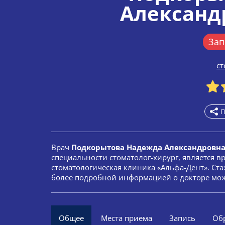
Александ
Зап
ст
П
Врач
Подкорытова Надежда Александровна
специальности стоматолог-хирург, является 
стоматологическая клиника «Альфа-Дент». Ста
более подробной информацией о докторе мож
Общее
Места приема
Запись
Об