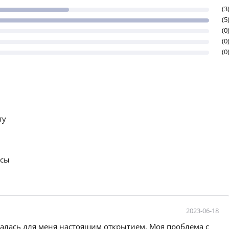
(3
(5
(0
(0
(0
ту
осы
2023-06-18
залась для меня настоящим открытием. Моя проблема с