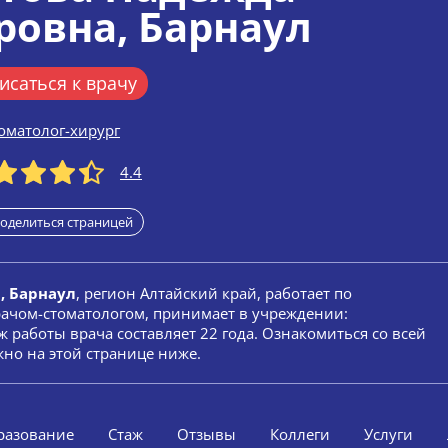
ровна
, Барнаул
исаться к врачу
оматолог-хирург
4.4
оделиться страницей
, Барнаул
, регион Алтайский край, работает по
врачом-стоматологом, принимает в учреждении:
ж работы врача составляет 22 года. Ознакомиться со всей
но на этой странице ниже.
разование
Стаж
Отзывы
Коллеги
Услуги