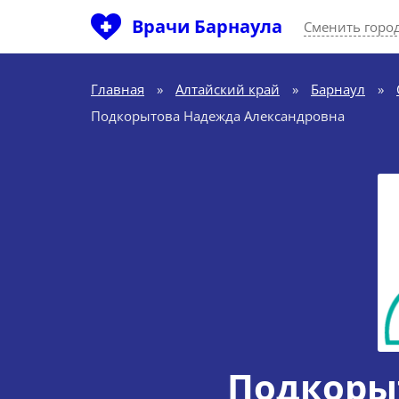
Врачи Барнаула
Сменить горо
Главная
»
Алтайский край
»
Барнаул
»
Подкорытова Надежда Александровна
Подкоры