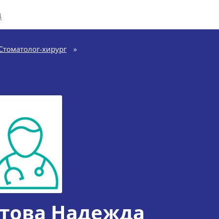
д
Стоматолог-хирург
»
това Надежда