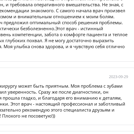
, и требовала оперативного вмешательства. Не зная, с
 рекомендации знакомого. С самого начала врач произвел
измом и внимательным отношением к моим болям.
ач предложил оптимальный способ решения проблемы.
ктически безболезненно.Этот врач - истинный
овень компетенции, забота о комфорте пациента и теплое
 глубоких похвал. Я не могу достаточно выразить
я. Моя улыбка снова здорова, и я чувствую себя отлично
2023-09-29
у-хирургу может быть приятным. Моя проблема с зубами
ил уверенность. Сразу же после диагностики, он
 прошла гладко, и благодаря его вниманию к деталям,
нки. Этот врач - настоящий профессионал и заботливый
язательно рекомендую этого специалиста друзьям и
 Плохого не посоветую!))