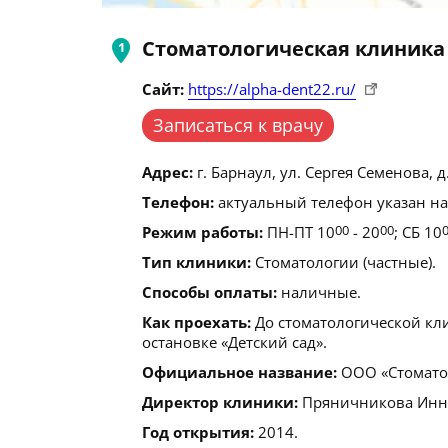
Стоматологическая клиника
Сайт:
https://alpha-dent22.ru/
Записаться к врачу
Адрес:
г. Барнаул, ул. Сергея Семенова, д.
Телефон:
актуальный телефон указан на
Режим работы:
ПН-ПТ 10
00
- 20
00
; СБ 10
Тип клиники:
Стоматологии (частные).
Способы оплаты:
наличные.
Как проехать:
До стоматологической кли
остановке «Детский сад».
Официальное название:
ООО «Стоматол
Директор клиники:
Пряничникова Инн
Год открытия:
2014.