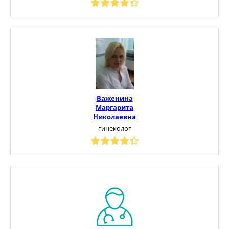
Важенина
Маргарита
Николаевна
гинеколог