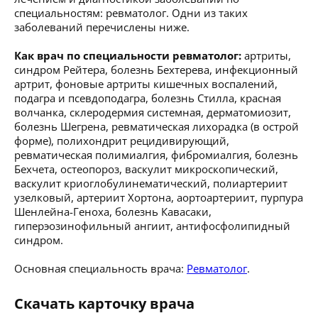
специальностям: ревматолог. Одни из таких
заболеваний перечислены ниже.
Как врач по специальности ревматолог:
артриты,
синдром Рейтера, болезнь Бехтерева, инфекционный
артрит, фоновые артриты кишечных воспалений,
подагра и псевдоподагра, болезнь Стилла, красная
волчанка, склеродермия системная, дерматомиозит,
болезнь Шегрена, ревматическая лихорадка (в острой
форме), полихондрит рецидивирующий,
ревматическая полимиалгия, фибромиалгия, болезнь
Бехчета, остеопороз, васкулит микроскопический,
васкулит криоглобулинематический, полиартериит
узелковый, артериит Хортона, аортоартериит, пурпура
Шенлейна-Геноха, болезнь Кавасаки,
гиперэозинофильный ангиит, антифосфолипидный
синдром.
Основная специальность врача:
Ревматолог
.
Скачать карточку врача