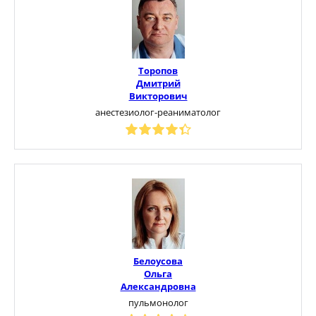
Торопов
Дмитрий
Викторович
анестезиолог-реаниматолог
Белоусова
Ольга
Александровна
пульмонолог