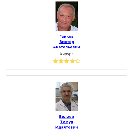
Ганков
Виктор
Анатольевич
Хирург
Велиев
Тимур
Идаятович