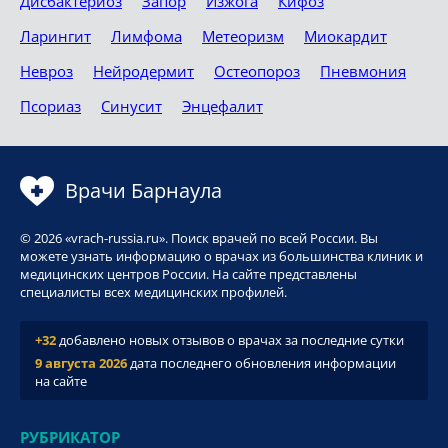
Дисбактериоз
Запор
Изжога
Кифоз
Ларингит
Лимфома
Метеоризм
Миокардит
Невроз
Нейродермит
Остеопороз
Пневмония
Псориаз
Синусит
Энцефалит
Врачи Барнаула
© 2026 «vrach-russia.ru». Поиск врачей по всей России. Вы
можете узнать информацию о врачах из большинства клиник и
медицинских центров России. На сайте представлены
специалисты всех медицинских профилей.
+32
добавлено новых отзывов о врачах за последние сутки
9 августа 2026
дата последнего обновления информации
на сайте
РУБРИКАТОР