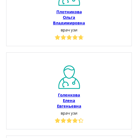
Плотникова
Ольга
Владимировна
врач узи
Голенкова
Елена
Евгеньевна
врач узи