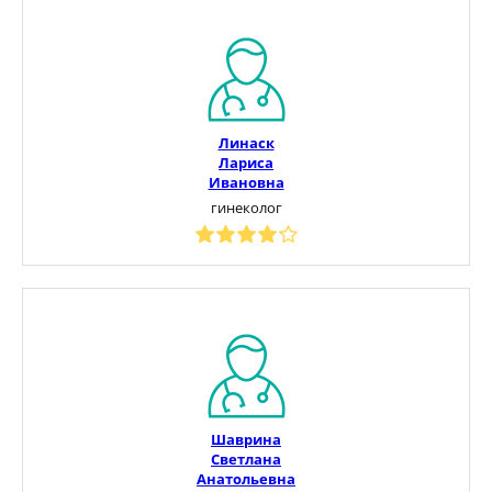
Линаск
Лариса
Ивановна
гинеколог
Шаврина
Светлана
Анатольевна