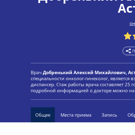
Ас
он
П
Врач
Добренький Алексей Михайлович, Ас
специальности онколог-гинеколог, является 
диспансер. Стаж работы врача составляет 25 г
подробной информацией о докторе можно на 
Общее
Места приема
Запись
Об