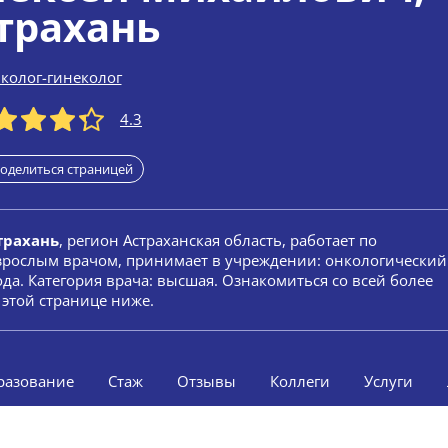
трахань
колог-гинеколог
4.3
оделиться страницей
трахань
, регион Астраханская область, работает по
взрослым врачом, принимает в учреждении: онкологический
ода. Категория врача: высшая. Ознакомиться со всей более
этой странице ниже.
разование
Стаж
Отзывы
Коллеги
Услуги