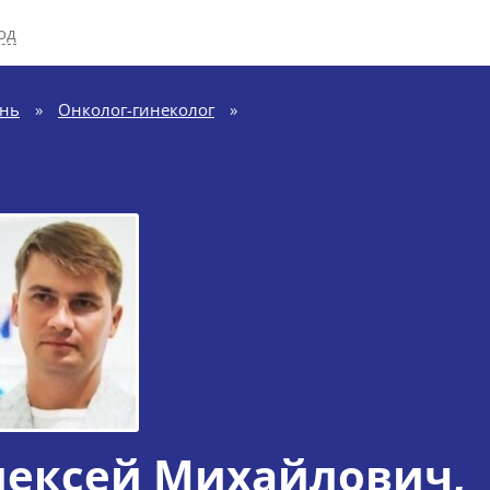
од
ань
»
Онколог-гинеколог
»
лексей Михайлович
,