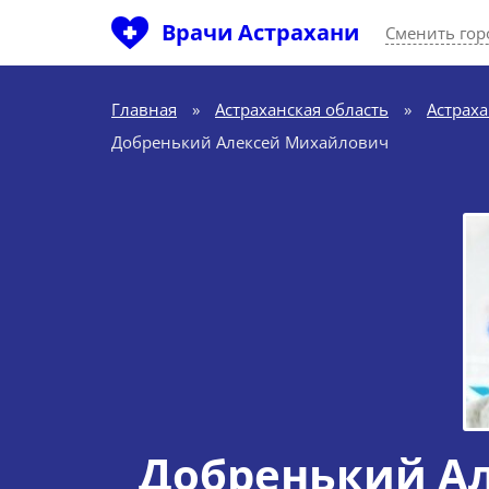
Врачи Астрахани
Сменить гор
Главная
»
Астраханская область
»
Астрах
Добренький Алексей Михайлович
Добренький А