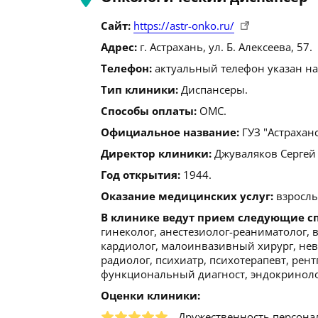
Сайт:
https://astr-onko.ru/
Адрес:
г. Астрахань, ул. Б. Алексеева, 57.
Телефон:
актуальный телефон указан на
Тип клиники:
Диспансеры.
Способы оплаты:
ОМС.
Официальное название:
ГУЗ "Астрахан
Директор клиники:
Джуваляков Сергей Г
Год открытия:
1944.
Оказание медицинских услуг:
взрослы
В клинике ведут прием следующие с
гинеколог, анестезиолог-реаниматолог, в
кардиолог, малоинвазивный хирург, невр
радиолог, психиатр, психотерапевт, рент
функциональный диагност, эндокриноло
Оценки клиники:
Дружественность персона