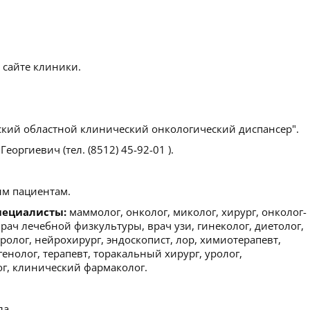
 сайте клиники.
ский областной клинический онкологический диспансер".
еоргиевич (тел. (8512) 45-92-01 ).
м пациентам.
пециалисты:
маммолог, онколог, миколог, хирург, онколог-
рач лечебной физкультуры, врач узи, гинеколог, диетолог,
олог, нейрохирург, эндоскопист, лор, химиотерапевт,
генолог, терапевт, торакальный хирург, уролог,
г, клинический фармаколог.
ла